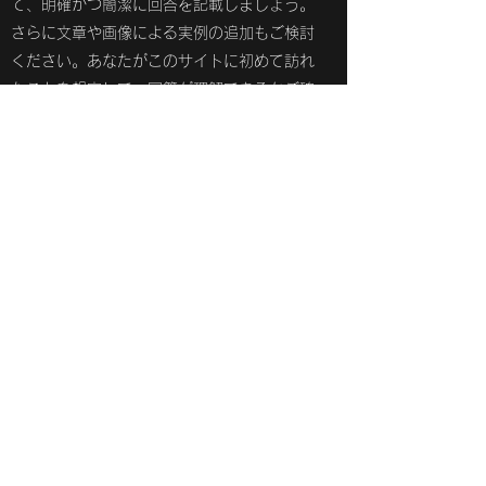
て、明確かつ簡潔に回答を記載しましょう。
さらに文章や画像による実例の追加もご検討
ください。あなたがこのサイトに初めて訪れ
たことを想定して、回答が理解できるかご確
認ください。
査定料はいくらですか？
こちらには回答を入力します。よく吟味し
て、明確かつ簡潔に回答を記載しましょう。
さらに文章や画像による実例の追加もご検討
ください。あなたがこのサイトに初めて訪れ
たことを想定して、回答が理解できるかご確
認ください。